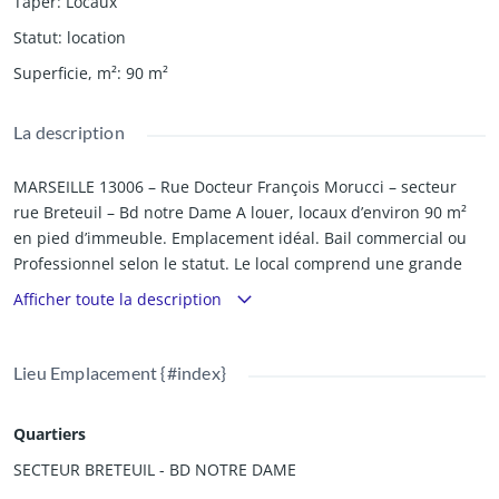
Taper
:
Locaux
Statut
:
location
Superficie, m²
:
90
m²
La description
MARSEILLE 13006 – Rue Docteur François Morucci – secteur
rue Breteuil – Bd notre Dame A louer, locaux d’environ 90 m²
en pied d’immeuble. Emplacement idéal. Bail commercial ou
Professionnel selon le statut. Le local comprend une grande
pièce principale avec ouverture sur la rue Dr François Morucci,
Afficher toute la description
et une mezzanine avec sanitaires. Idéal pour profession
libérale. Le local est fermé par un rideau métallique motorisé
Quartier en expansion. Construction voisine d'environ une
Lieu Emplacement {#index}
cinquantaine de logements. Régime Fiscal : pas de TVA -
Paiement trimestriel d’avance. Diagnostic – ACTUALISATION EN
Quartiers
COURS Conditions financières : Loyer annuel : 14400.00 €
(mensuel 1200.00 €) Provisions sur charges annuelles : 300.00
SECTEUR BRETEUIL - BD NOTRE DAME
€ (mensuel 25.00 €) Dépôt de garantie :3600.00 € soit 03 mois